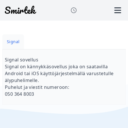
Smirtek
Loading color theme...
Open
Signal
Signal sovellus
Signal on kännykkäsovellus joka on saatavilla
Android tai iOS käyttöjärjestelmällä varustetulle
älypuhelimelle.
Puhelut ja viestit numeroon:
050 364 8003